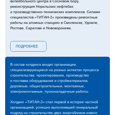
волейбольного центра в Сосновом Бору,
реконструкция Норильских нефтебаз
и производственно-технических комплексов. Силами
специалистов «ТИТАН‑2» произведены ремонтные
работы на атомных станциях в Смоленске, Удомле,
Ростове, Саратове и Нововоронеже.
Сейчас компания продолжает возведение следующей
очереди ЛАЭС – 7 и 8 блоков, градирни второго
ПОДРОБНЕЕ
энергоблока Курской АЭС, инновационный проект
ОДЭК «Прорыв» с реактором на быстрых нейтронах
в Северске, Центра коллективного пользования
«Сибирский кольцевой источник фотонов»
В состав холдинга входят организации,
в Новосибирске, инновационного центра обработки
специализирующиеся на разных аспектах процесса
данных «Иннополис» в Татарстане и прочих.
строительства: проектирование, производство
и поставка оборудования и стройматериалов,
С 2015 года холдинг «ТИТАН‑2» присутствует
дорожные, общестроительные, монтажные,
на международной арене атомных строек и на
электромонтажные, пусконаладочные работы.
сегодняшний день мы являемся генеральными
и ключевыми подрядчиками строительных площадок
Холдинг «ТИТАН‑2» стал первой в истории частной
АЭС «Аккую» в Турции, АЭС «Эль-Дабаа» в Египте,
организацией, успешно выполнившей генеральный
АЭС «Пакш-2» в Венгрии.
подряд на строительстве двух энергоблоков нового