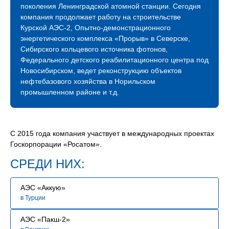
Компания растет, активно развивается и продолжает
поколения Ленинградской атомной станции. Сегодня
международное сотрудничество. Благодаря
компания продолжает работу на строительстве
профессионализму наших строителей мы успешно
Курской АЭС-2, Опытно-демонстрационного
строим и развиваем атомное будущее России.
энергетического комплекса «Прорыв» в Северске,
Сибирского кольцевого источника фотонов,
В связи с расширением географии и увеличением
Федерального детского реабилитационного центра под
количества объектов сегодня мы нуждаемся
Новосибирском, ведет реконструкцию объектов
в специалистах, знающих свое дело и готовых вместе
нефтебазового хозяйства в Норильском
строить сложные промышленные объекты.
промышленном районе и т.д.
Мы будем рады видеть Вас в нашей команде!
С 2015 года компания участвует в международных проектах
Госкорпорации «Росатом».
СРЕДИ НИХ:
АЭС «Аккую»
в Турции
АЭС «Пакш-2»