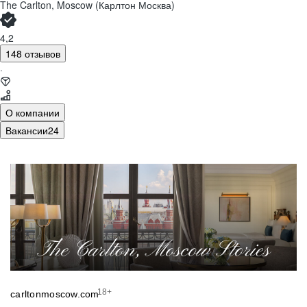
The Carlton, Moscow (Карлтон Москва)
4,2
148 отзывов
·
О компании
Вакансии
24
18+
carltonmoscow.com