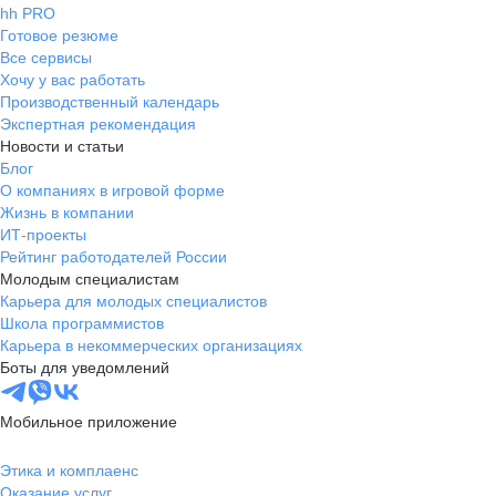
hh PRO
уверенности в завтрашнем дне,
Готовое резюме
что также позитивно сказывается
Все сервисы
на производительности труда.
Хочу у вас работать
Кроме того, компания уделяет
Производственный календарь
внимание условиям труда,
Экспертная рекомендация
обеспечивая комфортное рабочее
Новости и статьи
Блог
пространство и необходимое
О компаниях в игровой форме
оборудование. Всё это помогает
Жизнь в компании
сконцентрироваться на
ИТ-проекты
выполнении поставленных задач и
Рейтинг работодателей России
достигать высоких результатов.
Молодым специалистам
Таким образом, работая здесь, я
Карьера для молодых специалистов
чувствую заботу и уважение со
Школа программистов
стороны руководства, что
Карьера в некоммерческих организациях
способствует созданию
Боты для уведомлений
благоприятной рабочей атмосферы
и повышает мотивацию. Именно
Мобильное приложение
поэтому я рекомендую данную
компанию своим знакомым и
Этика и комплаенс
друзьям, ищущим перспективное
Оказание услуг