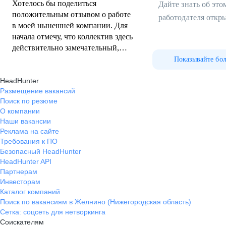
Хотелось бы поделиться
Дайте знать об эт
положительным отзывом о работе
работодателя откр
в моей нынешней компании. Для
начала отмечу, что коллектив здесь
действительно замечательный,
отношения дружеские и атмосфера
Показывайте бо
располагает к продуктивной
HeadHunter
деятельности. Это крайне важно,
Размещение вакансий
ведь именно приятная рабочая
Поиск по резюме
среда позволяет чувствовать себя
О компании
комфортно каждый рабочий день.
Наши вакансии
Отдельно хочу поблагодарить
Реклама на сайте
руководство компании за
Требования к ПО
понимание и поддержку. Также
Безопасный HeadHunter
приятно удивило отношение
HeadHunter API
руководства к вопросам оплаты
Партнерам
труда. Заработная плата
Инвесторам
Каталог компаний
выплачивается регулярно и
Поиск по вакансиям в Желнино (Нижегородская область)
вовремя, без задержек и
Сетка: соцсеть для нетворкинга
неприятных сюрпризов. Это
Соискателям
создает чувство стабильности и