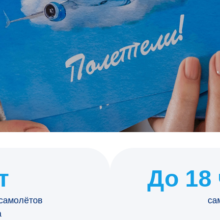
т
До 18
 самолётов
са
а