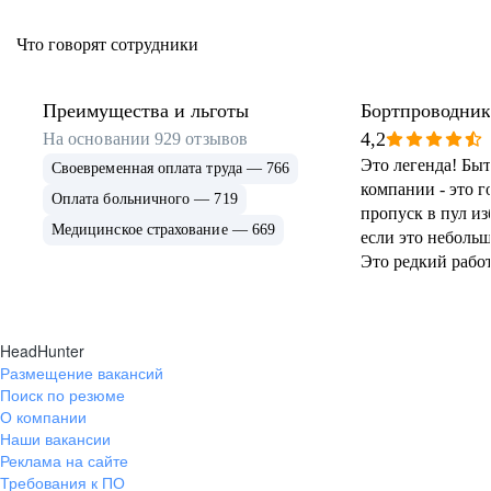
Что говорят сотрудники
Преимущества и льготы
Бортпроводник
4,2
На основании
929
отзывов
Это легенда! Быт
Своевременная оплата труда — 766
компании - это го
Оплата больничного — 719
пропуск в пул и
Медицинское страхование — 669
если это неболь
Это редкий рабо
набирает «по об
обучить, одеть, о
манеры, показать
HeadHunter
платить за это! 
Размещение вакансий
обеспечиваются!
Поиск по резюме
отпуск и оплата в
О компании
просто сказка со
Наши вакансии
концом!!! Вам пр
Реклама на сайте
дисциплинирова
Требования к ПО