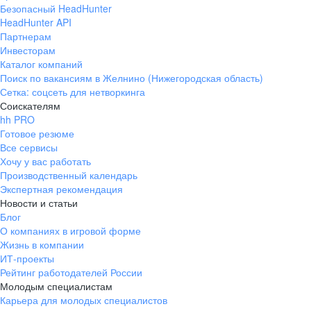
Безопасный HeadHunter
ответственным и 
HeadHunter API
всем рекомендац
Партнерам
и выполнять сво
Инвесторам
блестяще! И не б
Каталог компаний
начальством, и б
Поиск по вакансиям в Желнино (Нижегородская область)
собой!!
Сетка: соцсеть для нетворкинга
Соискателям
hh PRO
Готовое резюме
Все сервисы
Хочу у вас работать
Производственный календарь
Экспертная рекомендация
Новости и статьи
Блог
О компаниях в игровой форме
Жизнь в компании
ИТ-проекты
Рейтинг работодателей России
Молодым специалистам
Карьера для молодых специалистов