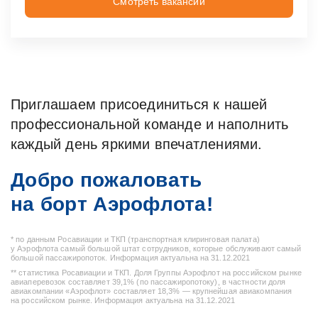
Смотреть вакансии
Приглашаем присоединиться к нашей
профессиональной команде и наполнить
каждый день яркими впечатлениями.
Добро пожаловать
на борт Аэрофлота!
* по данным Росавиации и ТКП (транспортная клиринговая палата)
у Аэрофлота самый большой штат сотрудников, которые обслуживают самый
большой пассажиропоток. Информация актуальна на 31.12.2021
** статистика Росавиации и ТКП. Доля Группы Аэрофлот на российском рынке
авиаперевозок составляет 39,1% (по пассажиропотоку), в частности доля
авиакомпании «Аэрофлот» составляет 18,3% — крупнейшая авиакомпания
на российском рынке. Информация актуальна на 31.12.2021