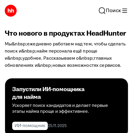
Поиск
Что нового в продуктах HeadHunter
Мы&nbsp;ежедневно работаем над тем, чтобы сделать
поиск и&nbsp;найм персонала ещё проще
и&nbsp;удобнее. Рассказываем о&nbsp;главных
обновлениях и&nbsp;новых возможностях сервисов.
Запустили ИИ-помощника
для найма
Ускоряет поиск кандидатов и делает первые
этапы найма проще и эффективнее.
ИИ-помощник
25.11.2025