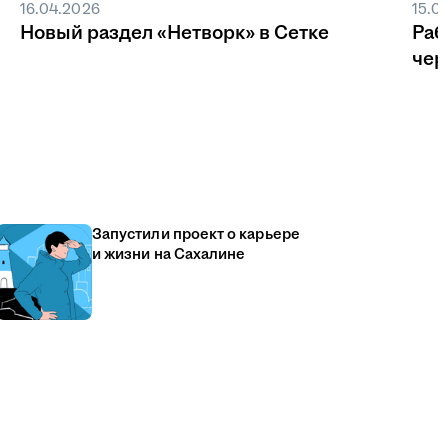
16.04.2026
15.0
Новый раздел «Нетворк» в Сетке
Раб
чер
Запустили проект о карьере
и жизни на Сахалине