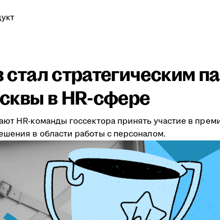
укт
аз стал стратегическим 
сквы в HR-сфере
ают HR-команды госсектора принять участие в преми
шения в области работы с персоналом.