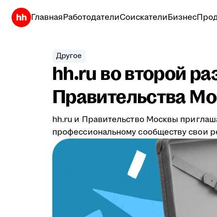
Главная
Работодатели
Соискатели
Бизнес
Прод
Другое
hh.ru во второй р
Правительства Мо
hh.ru и Правительство Москвы приглаш
профессиональному сообществу свои ре