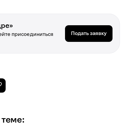
дре»
Подать заявку
ейте присоединиться
 теме: