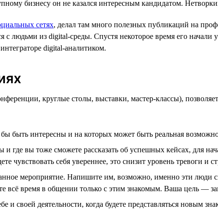
упному бизнесу он не казался интересным кандидатом. Нетворки
циальных сетях
, делал там много полезных публикаций на проф
я с людьми из digital-среды. Спустя некоторое время его начали
интеграторе digital-аналитиком.
иях
нференции, круглые столы, выставки, мастер-классы), позволяет
 бы быть интересны и на которых может быть реальная возможно
и где вы тоже сможете рассказать об успешных кейсах, для начал
те чувствовать себя увереннее, это снизит уровень тревоги и 
анное мероприятие. Напишите им, возможно, именно эти люди с
ете всё время в общении только с этим знакомым. Ваша цель — за
ебе и своей деятельности, когда будете представляться новым з