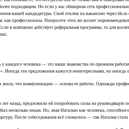
олее подходящим. Но если у вас обширная сеть профессиональны
ения вашей кандидатуры. Свой отклик на вакансию через hh.ru
 вас как профессионала. Попросите этих же коллег порекомендов
Если в компании действует реферальная программа, то для колле
вас.
ь у каждого человека — это ваши знакомства по прежним работа
». Иногда эти предложения кажутся неинтересными, но иногда он
 знала, что коммуникации — основа ее работы. Однажды профес
ько лет назад, предложили ей попробовать силы на руководящую 
был несколько иным. Но, зная Наталью как человека, способног
идатуру. После собеседования всё сложилось — так Наталья стал