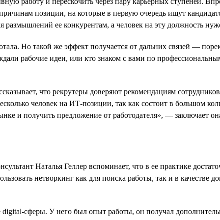
ую работу и перескочить через пару карьерных ступеней. Впроче
причинам позиции, на которые в первую очередь ищут кандидат
я размышлений ее конкурентам, а человек на эту должность ну
тала. Но такой же эффект получается от дальних связей — порек
уждали рабочие идеи, или кто знаком с вами по профессиональн
рассказывает, что рекрутеры доверяют рекомендациям сотруднико
сколько человек на ИТ-позиции, так как состоит в большом кол
нке и получить предложение от работодателя», — заключает он
сультант Наталья Геллер вспоминает, что в ее практике достато
ользовать нетворкинг как для поиска работы, так и в качестве
 digital-сферы. У него был опыт работы, он получал дополните