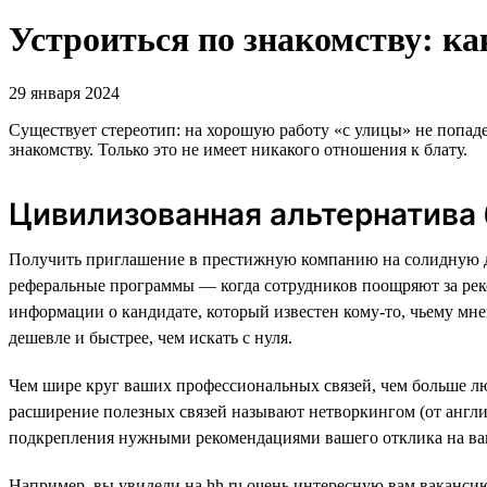
Устроиться по знакомству: ка
29 января 2024
Существует стереотип: на хорошую работу «с улицы» не попад
знакомству. Только это не имеет никакого отношения к блату.
Цивилизованная альтернатива 
Получить приглашение в престижную компанию на солидную до
реферальные программы — когда сотрудников поощряют за рек
информации о кандидате, который известен кому-то, чьему мн
дешевле и быстрее, чем искать с нуля.
Чем шире круг ваших профессиональных связей, чем больше люд
расширение полезных связей называют нетворкингом (от англий
подкрепления нужными рекомендациями вашего отклика на ва
Например, вы увидели на hh.ru очень интересную вам вакансию