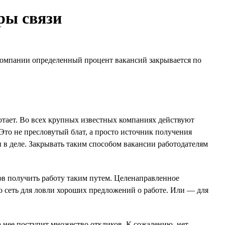
ры связи
компании определенный процент вакансий закрывается по
тает. Во всех крупных известных компаниях действуют
то не пресловутый блат, а просто источник получения
 в деле. Закрывать таким способом вакансии работодателям
ов получить работу таким путем. Целенаправленное
то сеть для ловли хороших предложений о работе. Или — для
а нее поступит множество откликов. К сожалению, нет