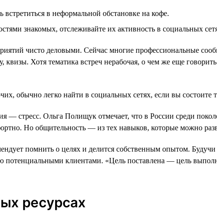
 встретиться в неформальной обстановке на кофе.
стями знакомых, отслеживайте их активность в социальных сетя
риятий чисто деловыми. Сейчас многие профессиональные сообщ
квизы. Хотя тематика встреч нерабочая, о чем же еще говорить
их, обычно легко найти в социальных сетях, если вы состоите 
вия — стресс. Ольга Полищук отмечает, что в России среди покол
фортно. Но общительность — из тех навыков, которые можно ра
мендует помнить о целях и делится собственным опытом. Будуч
ятью потенциальными клиентами. «Цель поставлена — цель выпол
ных ресурсах