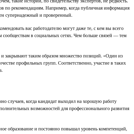
м, такие истории, по свидетельству экспертов, не редкость.
ов по рекомендациям. Например, когда публичная информация
жен супернадежный и проверенный.
омендовать вас работодателю могут даже те, с кем вы всего
ым сообществам в социальных сетях. Чем больше связей — тем
в и закрывают таким образом множество позиций. «Один из
ичестве профильных групп. Соответственно, участие в таких
а.
чно случаев, когда кандидат выходил на хорошую работу
 дополнительных возможностей для профессионального развития
льное образование и постоянно повышал уровень компетенций,