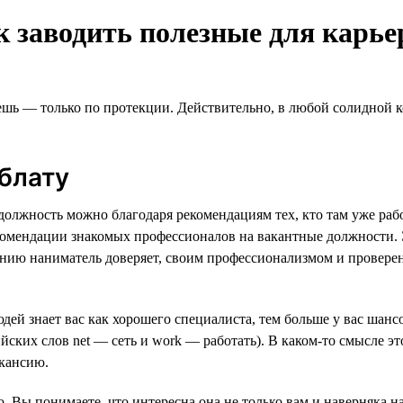
к заводить полезные для карье
ешь — только по протекции. Действительно, в любой солидной 
блату
лжность можно благодаря рекомендациям тех, кто там уже рабо
омендации знакомых профессионалов на вакантные должности. Э
ению наниматель доверяет, своим профессионализмом и проверен
ей знает вас как хорошего специалиста, тем больше у вас шанс
ских слов net — сеть и work — работать). В каком-то смысле э
кансию.
. Вы понимаете, что интересна она не только вам и наверняка н