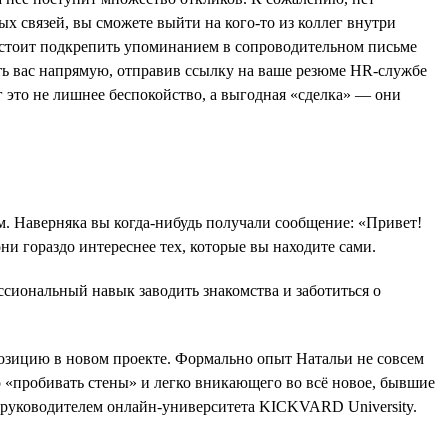
х связей, вы сможете выйти на кого-то из коллег внутри
 стоит подкрепить упоминанием в сопроводительном письме
ать вас напрямую, отправив ссылку на ваше резюме HR-службе
г это не лишнее беспокойство, а выгодная «сделка» — они
м. Наверняка вы когда-нибудь получали сообщение: «Привет!
и гораздо интереснее тех, которые вы находите сами.
сиональный навык заводить знакомства и заботиться о
позицию в новом проекте. Формально опыт Натальи не совсем
о «пробивать стены» и легко вникающего во всё новое, бывшие
а руководителем онлайн-университета KICKVARD University.