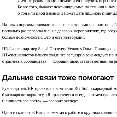
Личные рекомендации помогли ей получить перспективн
Более того, бывают неафишируемые по тем или иным 
о той или иной вакансии может дать лишнюю пищу дл
Наталью порекомендовали коллеги, с которыми она плотно рабо
несколько раз пересекались на деловых мероприятиях, где обс
больше возможностей. Это и есть нетворкинг.
HR-бизнес-партнер Social Discovery Ventures Ольга Полищук 
ИТ-специалистов нашего холдинга регулярно рекомендует по не
отраслевых сообществах — хороший шанс стать заметным на ры
Дальние связи тоже помогают
Руководитель HR-проектов в компании RG-Soft и карьерный кон
благодаря нетворкингу. «Я практически всегда рекомендую исп
и личностного роста», — говорит эксперт.
Один из клиентов Натальи мечтал о работе в крупном холдинге